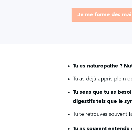
Je me forme dès mai
Tu es naturopathe ? Nut
Tu as déjà appris plein de
Tu sens que tu as beso
digestifs tels que le sy
Tu te retrouves souvent f
Tu as souvent entendu en