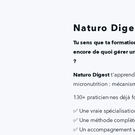
Naturo Dige
Tu sens que ta formation
encore de quoi gérer un
?
Naturo Digest
 t'apprend
micronutrition : mécanism
130+ praticien·nes déjà f
✅ Une vraie spécialisatio
✅ Une méthode complète
✅ Un accompagnement viv