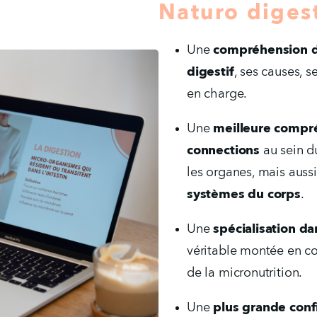
Naturo diges
Une 
compréhension dé
digestif
, ses causes, s
en charge.
Une 
meilleure compr
connections
 au sein d
les organes, mais aussi
systèmes du corps
.
Une 
spécialisation da
véritable montée en co
de la micronutrition.
Une 
plus grande confi